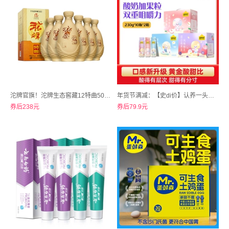
沱牌官旗！沱牌生态窖藏12特曲50度500ml*6瓶浓香白酒
年货节满减：【史di价】认养一头牛高端法式风味酸奶230g*10瓶*2箱多口味
券后238元
券后79.9元