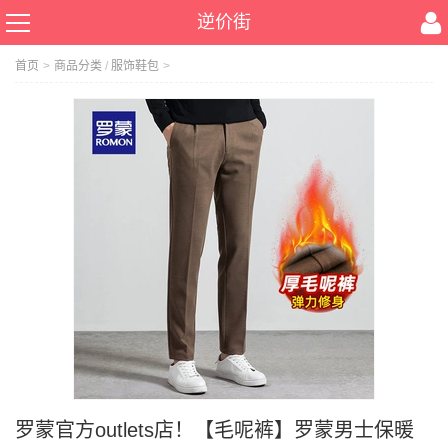
逆价街
首页
>
商品分类
/
服饰鞋包
>
罗蒙官方outlets店！【毛呢裤】罗蒙男士保暖