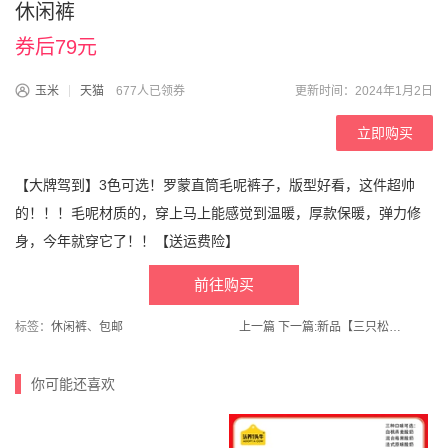
休闲裤
券后79元
玉米
天猫
677人已领券
更新时间：2024年1月2日
立即购买
【大牌驾到】3色可选！罗蒙直筒毛呢裤子，版型好看，这件超帅
的！！！毛呢材质的，穿上马上能感觉到温暖，厚款保暖，弹力修
身，今年就穿它了！！【送运费险】
前往购买
标签：
休闲裤
、
包邮
上一篇
下一篇:
新品【三只松鼠_桃酥礼盒800g】
你可能还喜欢