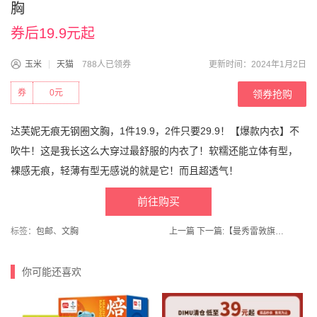
胸
券后19.9元起
玉米
天猫
788人已领券
更新时间：2024年1月2日
券
0元
领券抢购
达芙妮无痕无钢圈文胸，1件19.9，2件只要29.9！【爆款内衣】不
吹牛！这是我长这么大穿过最舒服的内衣了！软糯还能立体有型，
裸感无痕，轻薄有型无感说的就是它！而且超透气！
前往购买
标签：
包邮
、
文胸
上一篇
下一篇:
【曼秀雷敦旗舰店】薄荷润唇膏3.5g*1只
你可能还喜欢