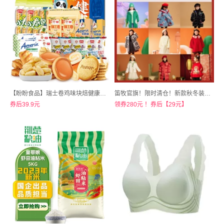
【盼盼食品】瑞士卷鸡味块焙健康礼盒装1327g
笛牧官旗！限时清仓！新款秋冬装合集款
券后39.9元
领券280元 ！券后【29元】