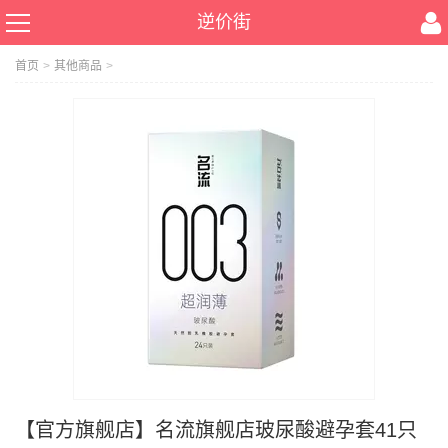
逆价街
首页
>
其他商品
>
【官方旗舰店】名流旗舰店玻尿酸避孕套41只