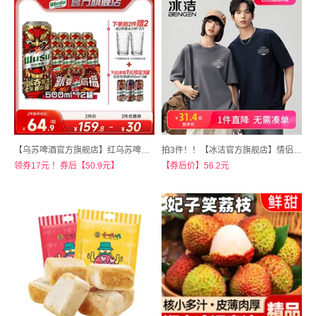
【乌苏啤酒官方旗舰店】红乌苏啤酒500ml*12罐装整箱
拍3件！！【冰洁官方旗舰店】情侣装纯色纯棉短袖3件
领券17元 ！券后【50.9元】
【券后价】56.2元