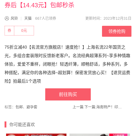
券后【14.43元】包邮秒杀
风铃
天猫
667人已领券
更新时间：2023年12月31日
券
0元
领券抢购
75折立减40【名流官方旗舰店！速度抢！】上海名流22年国货之
光，多组合套装限时反馈新老客户。名流经典超薄系列~享多种情趣
体验，爱爱不重样，闭眼抢！轻透纤薄，顺畅舒适，多种系列，多
种搭配，满足你的各种选择~超划算！保密发货放心买！【退货运费
险】拍最后1个选项
前往购买
标签：
包邮
、
避孕套
上一篇
下一篇:
海南特产！印象南国食品专营！南国大礼盒装547g/5袋
你可能还喜欢