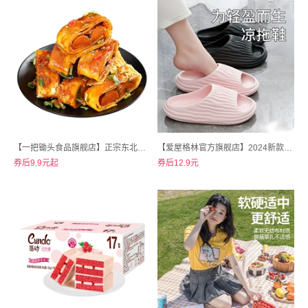
【一把锄头食品旗舰店】正宗东北烤冷面家庭装20片
【爱屋格林官方旗舰店】2024新款居家网红EVA防滑男女凉拖鞋
券后9.9元起
券后12.9元