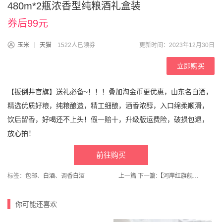
480m*2瓶浓香型纯粮酒礼盒装
券后99元
玉米
天猫
1522人已领券
更新时间：2023年12月30日
立即购买
【扳倒井官旗】送礼必备~！！！叠加淘金币更优惠，山东名白酒，
精选优质好粮，纯粮酿造，精工细酿，酒香浓醇，入口绵柔顺滑，
饮后留香，好喝还不上头！假一赔十，升级版运费险，破损包退，
放心拍！
前往购买
标签：
包邮
、
白酒
、
调香白酒
上一篇
下一篇:
【河岸红旗舰店】阿胶蜜枣1000g山东特产
你可能还喜欢