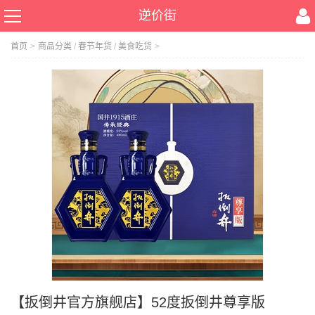
逆价街
首页
>
商品分类
/
春节年货
/
美食吃货
>
【扳倒井官方旗舰店】52度扳倒井尊享版