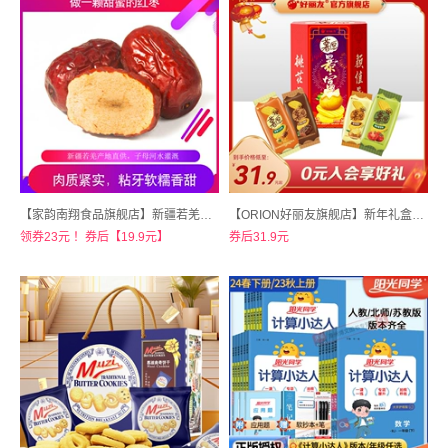
【家韵南翔食品旗舰店】新疆若羌红枣500g*2袋
【ORION好丽友旗舰店】新年礼盒薯愿爆竹筒
领券23元 ！券后【19.9元】
券后31.9元