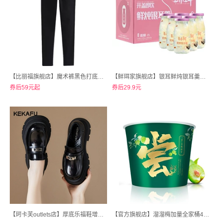
【比丽福旗舰店】魔术裤黑色打底裤女裤
【鲜珥家旗舰店】银耳鲜炖银耳羹即食免煮分瓶装198g*6瓶
券后59元起
券后29.9元
【珂卡芙outlets店】厚底乐福鞋增高英伦风单鞋女
【官方旗舰店】溜溜梅加量全家桶480g