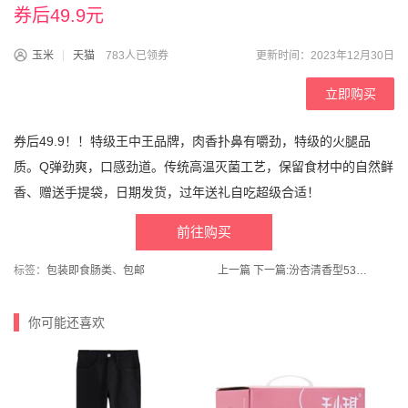
券后49.9元
玉米
天猫
783人已领券
更新时间：2023年12月30日
立即购买
券后49.9！！特级王中王品牌，肉香扑鼻有嚼劲，特级的火腿品
质。Q弹劲爽，口感劲道。传统高温灭菌工艺，保留食材中的自然鲜
香、赠送手提袋，日期发货，过年送礼自吃超级合适！
前往购买
标签：
包装即食肠类
、
包邮
上一篇
下一篇:
汾杏清香型53度白酒山西杏花村汾杏藏品A20 475ml*2瓶礼盒装
你可能还喜欢