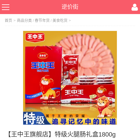
逆价街
首页
>
商品分类
/
春节年货
/
美食吃货
>
【王中王旗舰店】特级火腿肠礼盒1800g