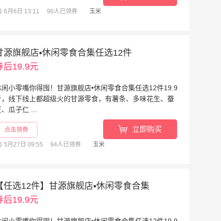
6月6日 13:11
96人已领券
玉米
甘源旗舰店•休闲零食合集任选12件
券后19.9元
休闲小零嘴你得囤！甘源旗舰店•休闲零食合集任选12件19.9
亓，线下线上都超级火的甘源零食，有薯条、多味花生、蚕
、瓜子仁 ...
阅读全文
»
立即购买
点击领券
5月27日 09:55
94人已领券
玉米
【任选12件】甘源旗舰店•休闲零食合集
券后19.9元