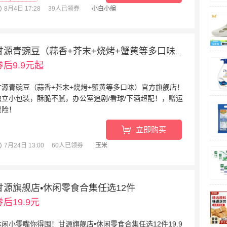
8月4日 17:28
39人已领券
小白小编
甘源青豌豆（蒜香+芥末+烧烤+蟹黄等多口味）285g
券后9.9元起
甘源青豌豆（蒜香+芥末+烧烤+蟹黄等多口味）官方旗舰店！
独立小包装，酥脆不腻，办公室追剧/看球/下酒超配！，赠运
费险！
阅读全文
»
立即购买
7月24日 13:00
60人已领券
玉米
甘源旗舰店•休闲零食合集任选12件
券后19.9元
休闲小零嘴你得囤！甘源旗舰店•休闲零食合集任选12件19.9