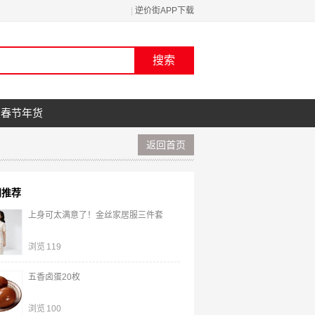
|
逆价街APP下载
春节年货
返回首页
门推荐
上身可太满意了！金丝家居服三件套
浏览
119
五香卤蛋20枚
浏览
100