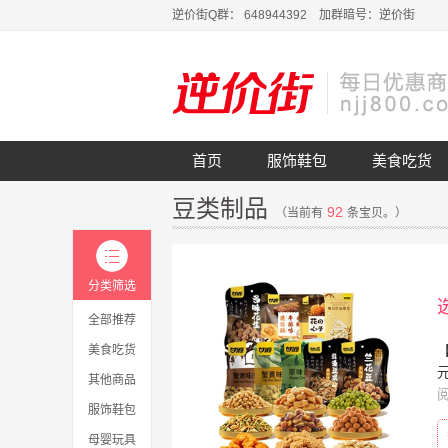
逆价街Q群： 648944392 加群暗号：逆价街
首页
服饰鞋包
美食吃货
豆类制品
92
（当前有
条宝贝。）
分类筛选
全部推荐
美食吃货
元
其他商品
服饰鞋包
母婴玩具