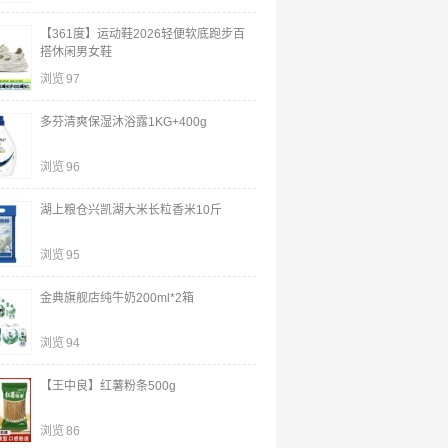
【361度】运动鞋2026轻便软底跑步百
搭休闲男女鞋
浏览
97
多芬清爽保湿沐浴露1KG+400g
浏览
96
湖上粮仓兴凯湖大米长粒香米10斤
浏览
95
金典旗舰店纯牛奶200ml*2箱
浏览
94
【王中良】红薯粉条500g
浏览
86