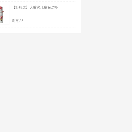
【旗舰店】大嘴猴儿童保温杯
浏览
85