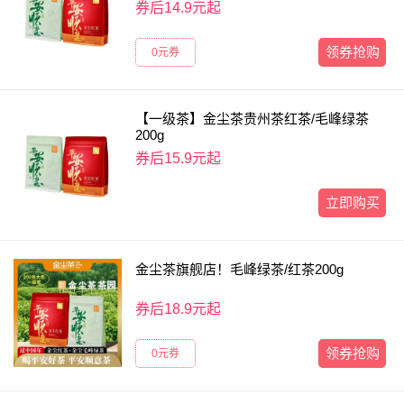
券后14.9元起
领券抢购
0元
券
【一级茶】金尘茶贵州茶红茶/毛峰绿茶
200g
券后15.9元起
立即购买
金尘茶旗舰店！毛峰绿茶/红茶200g
券后18.9元起
领券抢购
0元
券