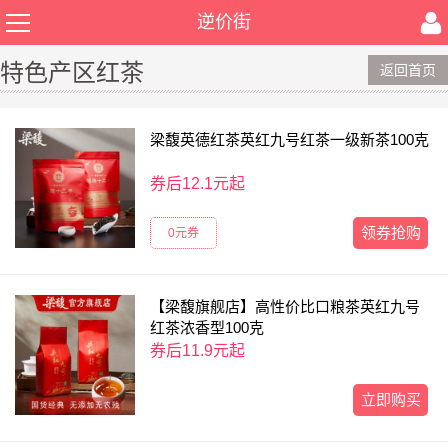
逆价街
特色产区红茶
返回首页
梁馥英德红茶英红九号红茶一级新茶100克
券后12.1元起
领券抢购
0元
券
【梁馥旗舰店】高性价比口粮茶英红九号
红茶浓香型100克
券后11.9元起
立即购买