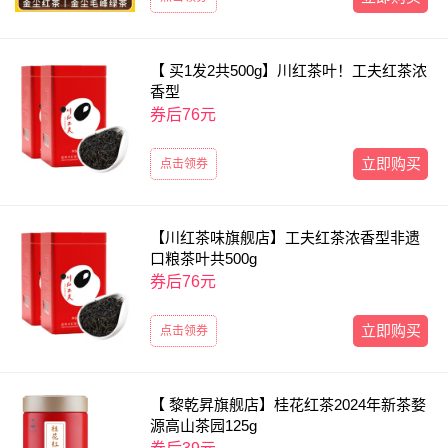
【 买1发2共500g】川红茶叶！工夫红茶浓
香型
券后76元
立即购买
点击领券
【川红茶味旗舰店】工夫红茶浓香型非遗
口粮茶叶共500g
券后76元
立即购买
点击领券
【 黎乾昇旗舰店】桂花红茶2024年新茶婺
源高山茶园125g