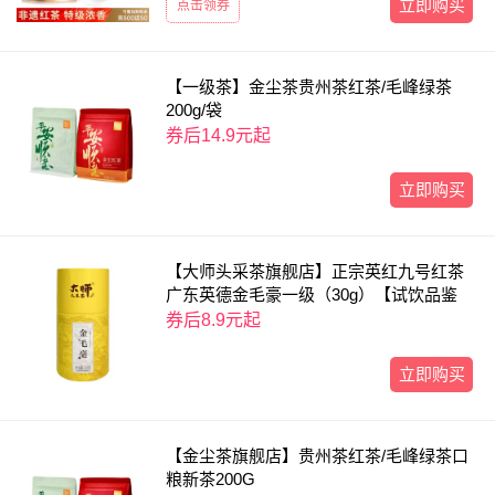
立即购买
点击领券
【一级茶】金尘茶贵州茶红茶/毛峰绿茶
200g/袋
券后14.9元起
立即购买
【大师头采茶旗舰店】正宗英红九号红茶
广东英德金毛豪一级（30g）【试饮品鉴
装】
券后8.9元起
立即购买
【金尘茶旗舰店】贵州茶红茶/毛峰绿茶口
粮新茶200G